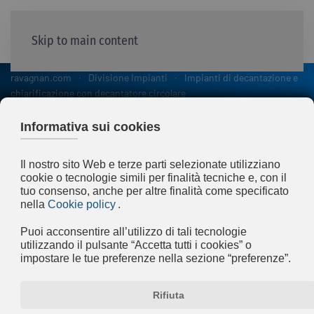
Skip to main content
ravagnan.com
Divisione Impianti
Impianti di decantazione e
chiarificazione con decantatore circolare
Impianti di decantazione e
chiarificazione con
decantatore circolare
I sistemi di chiarificazione circolari sono costituiti da
una vasca circolare in calcestruzzo armato o carpenteria,
dotata di ponte raschiante e sistema di estrazione dei
fanghi.