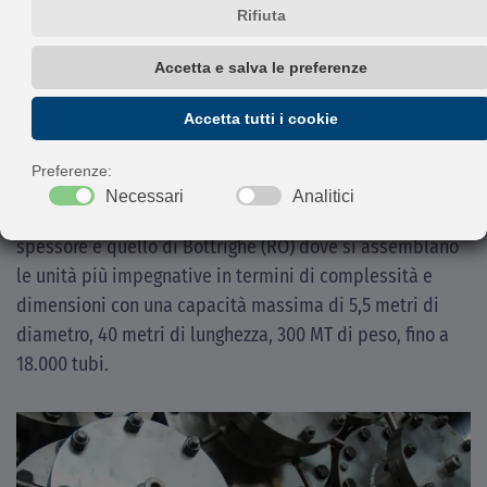
l'industria Petrolchimica e dell' Oil & Gas.
I materiali di costruzione tipici sono Acciai al Carbonio,
Acciai Austenitici, Basso Legati, 1 ¼, 2 ¼, Cr, Acciai
Placcati, MONEL®, Leghe di Rame, Leghe di Nickel 625,
825, HASTELLOY®, Titanio, ecc.
Lo stabilimento dedicato agli apparecchi di grosso
spessore è quello di Bottrighe (RO) dove si assemblano
le unità più impegnative in termini di complessità e
dimensioni con una capacità massima di 5,5 metri di
diametro, 40 metri di lunghezza, 300 MT di peso, fino a
18.000 tubi.