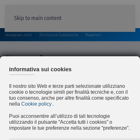
Skip to main content
ravagnan.com
Divisione Caldareria
Reattori
Reattori
La Ravagnan ha una profonda esperienza
ed una lunga tradizione nella fornitura di
reattori quali Hydrocrackers,
Hydrotreaters, e Tubolari che vengono
costruiti in entrambi gli stabilimenti della
Ravagnan (Limena e Bottrighe) per