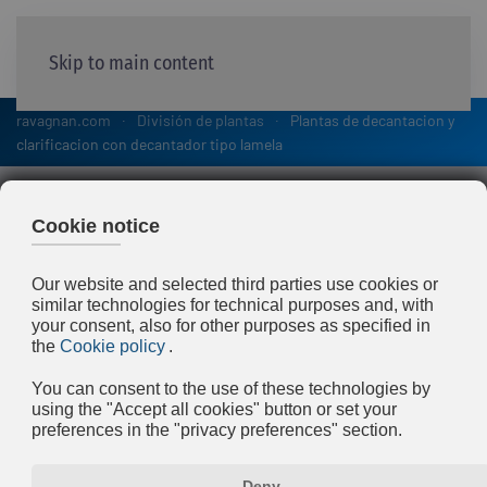
Skip to main content
ravagnan.com
División de plantas
Plantas de decantacion y
clarificacion con decantador tipo lamela
Plantas de decantacion y
clarificacion con
decantador tipo lamela
El uso de paquetes lamelares, aumenta
notablemente la superficie de separación
del decantador y entonces, a una