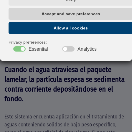
igualdad de flujo de ingreso, se ha
mejorado la eficiencia de separación en
menor espacio casi al 90% con respecto a
la sedimentación tradicional, reduciendo
así el espacio y el costo de la obra civil.
Cuando el agua atraviesa el paquete
lamelar, la partícula espesa se sedimenta
contra corriente depositándose en el
fondo.
Este sistema encuentra aplicación en el tratamiento de
aguas conteniendo solidos de bajo peso específico,