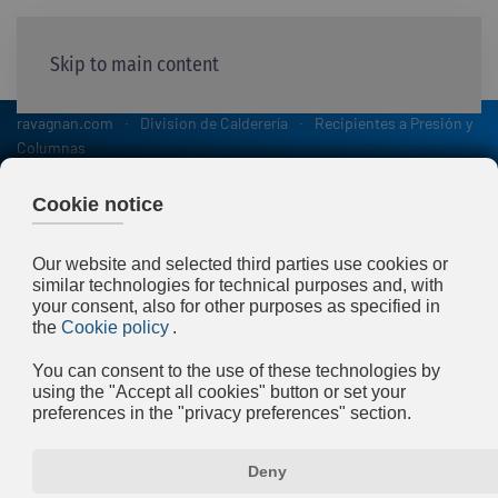
Skip to main content
ravagnan.com
Division de Calderería
Recipientes a Presión y
Columnas
Recipientes a Presión y
Columnas
Ravagnan puede construir una vasta gama de equipos a
presión en el establecimiento de Bottrighe (RO), con
dimensiones a 6 metros de diámetro, 50 metros de largo
y 300 toneladas métricas de peso.
Equipo a baja presión como separadores, scrubber,