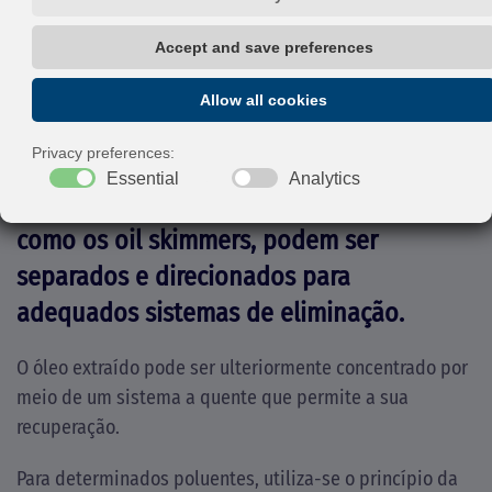
Para a remoção dos óleos, usa-se o
fenômeno da flotação superficial que
permite que estes flutuem na superfície
da água da qual, com o uso de lâminas
raspadoras ou equipamentos específicos
como os oil skimmers, podem ser
separados e direcionados para
adequados sistemas de eliminação.
O óleo extraído pode ser ulteriormente concentrado por
meio de um sistema a quente que permite a sua
recuperação.
Para determinados poluentes, utiliza-se o princípio da