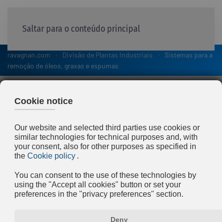
Saltar para o conteúdo principal
ravagnan.com
Divisão de Plantas Industriais
Sistemas para a
remoção de óleos, graxas e espumas
Sistemas para a remoção
de óleos, graxas e espumas
Um problema comum nas águas de
resfriamento direto dos laminadores e
das fundições contínuas é a presença de
óleos e graxas.