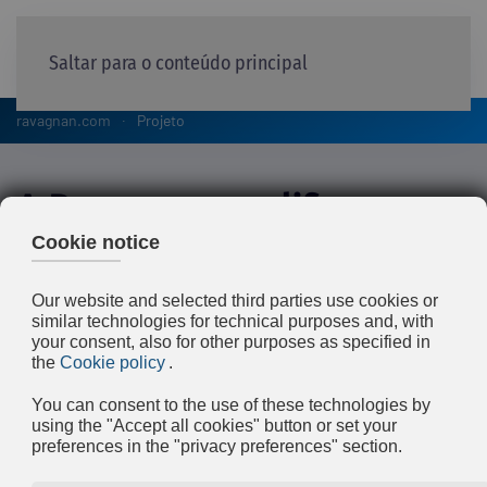
Saltar para o conteúdo principal
ravagnan.com
Projeto
A Ravagnan qualificou uma
equipe interna de projeto
que tem a capacidade
técnica e experiência para
realizar o projeto térmico e
mecânico e coordenar