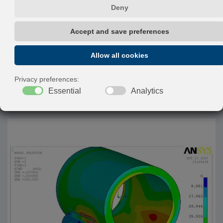
todas as atividades do
projeto desde o
desenvolvimento inicial
até a entrega do
equipamento.